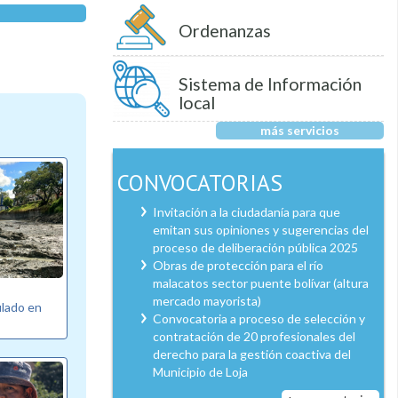
Ordenanzas
Sistema de Información
local
más servicios
CONVOCATORIAS
Invitación a la ciudadanía para que
emitan sus opiniones y sugerencias del
proceso de deliberación pública 2025
Obras de protección para el río
malacatos sector puente bolívar (altura
mercado mayorista)
ulado en
Convocatoria a proceso de selección y
contratación de 20 profesionales del
derecho para la gestión coactiva del
Municipio de Loja