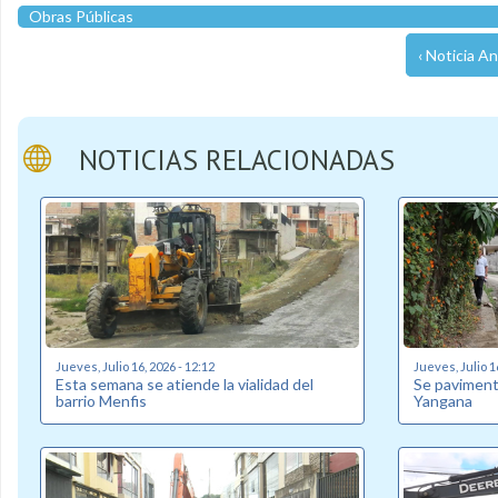
Obras Públicas
‹ Noticia An
NOTICIAS RELACIONADAS
Jueves, Julio 16, 2026 - 12:12
Jueves, Julio 1
Esta semana se atiende la vialidad del
Se pavimenta
barrio Menfis
Yangana