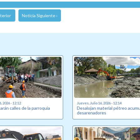
terior
Noticia Siguiente ›
6, 2026 - 12:12
Jueves, Julio 16, 2026 - 12:14
rán calles de la parroquia
Desalojan material pétreo acum
desarenadores