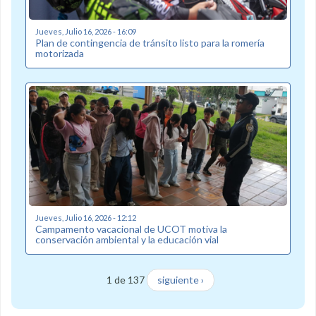
Jueves, Julio 16, 2026 - 16:09
Plan de contingencia de tránsito listo para la romería
motorizada
Jueves, Julio 16, 2026 - 12:12
Campamento vacacional de UCOT motiva la
conservación ambiental y la educación vial
1 de 137
siguiente ›