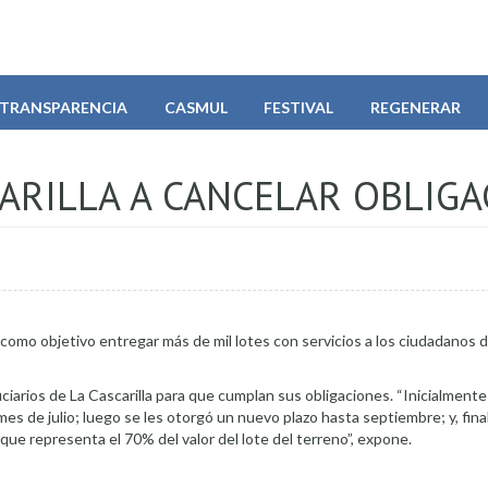
TRANSPARENCIA
CASMUL
FESTIVAL
REGENERAR
CARILLA A CANCELAR OBLIG
 como objetivo entregar más de mil lotes con servicios a los ciudadanos d
ciarios de La Cascarilla para que cumplan sus obligaciones. “Inicialmente 
s de julio; luego se les otorgó un nuevo plazo hasta septiembre; y, fin
ue representa el 70% del valor del lote del terreno”, expone.