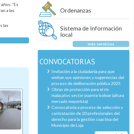
 años. “Es
Ordenanzas
an a las
s las
Sistema de Información
local
más servicios
CONVOCATORIAS
Invitación a la ciudadanía para que
emitan sus opiniones y sugerencias del
proceso de deliberación pública 2025
Obras de protección para el río
malacatos sector puente bolívar (altura
mercado mayorista)
Convocatoria a proceso de selección y
contratación de 20 profesionales del
derecho para la gestión coactiva del
Municipio de Loja