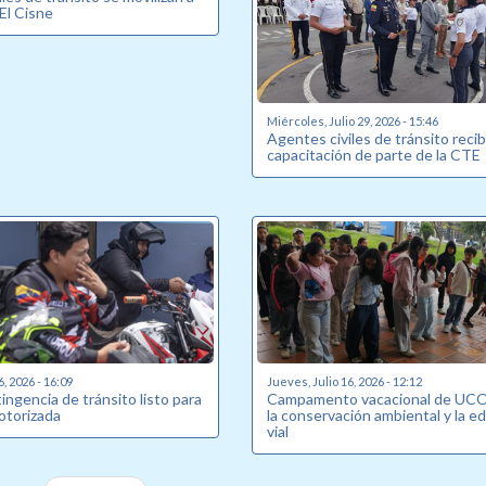
 El Cisne
Miércoles, Julio 29, 2026 - 15:46
Agentes civiles de tránsito reci
capacitación de parte de la CTE
6, 2026 - 16:09
Jueves, Julio 16, 2026 - 12:12
ingencia de tránsito listo para
Campamento vacacional de UCO
otorizada
la conservación ambiental y la e
vial