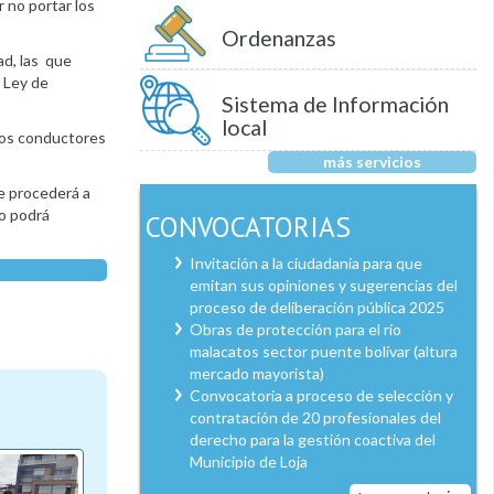
 no portar los
Ordenanzas
ad, las que
a Ley de
Sistema de Información
local
 los conductores
más servicios
se procederá a
no podrá
CONVOCATORIAS
Invitación a la ciudadanía para que
emitan sus opiniones y sugerencias del
proceso de deliberación pública 2025
Obras de protección para el río
malacatos sector puente bolívar (altura
mercado mayorista)
Convocatoria a proceso de selección y
contratación de 20 profesionales del
derecho para la gestión coactiva del
Municipio de Loja