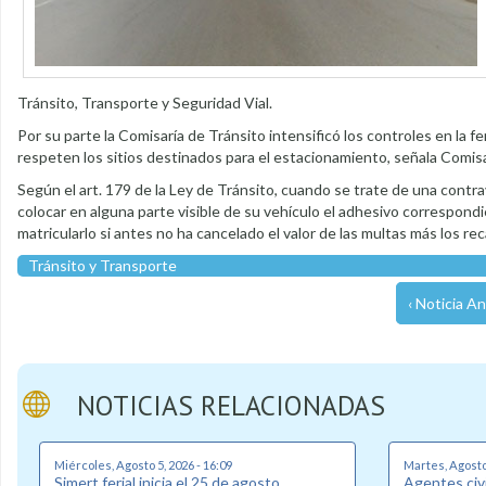
Tránsito, Transporte y Seguridad Vial.
Por su parte la Comisaría de Tránsito intensificó los controles en la
respeten los sitios destinados para el estacionamiento, señala Comis
Según el art. 179 de la Ley de Tránsito, cuando se trate de una contr
colocar en alguna parte visible de su vehículo el adhesivo correspondi
matricularlo si antes no ha cancelado el valor de las multas más los re
Tránsito y Transporte
‹ Noticia An
NOTICIAS RELACIONADAS
Miércoles, Agosto 5, 2026 - 16:09
Martes, Agosto 
Simert ferial inicia el 25 de agosto
Agentes civi