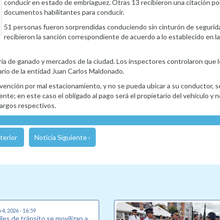
conducir en estado de embriaguez. Otras 13 recibieron una citación por
documentos habilitantes para conducir.
51 personas fueron sorprendidas conduciendo sin cinturón de segurid
recibieron la sanción correspondiente de acuerdo a lo establecido en l
 feria de ganado y mercados de la ciudad. Los inspectores controlaron que
ario de la entidad Juan Carlos Maldonado.
avención por mal estacionamiento, y no se pueda ubicar a su conductor, 
ente; en este caso el obligado al pago será el propietario del vehículo y 
cargos respectivos.
terior
Noticia Siguiente ›
4, 2026 - 16:59
les de tránsito se movilizan a