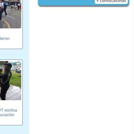
+ convocatorias
bieron
T motiva
ducación