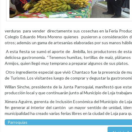
verduras para vender directamente sus cosechas en la Feria Productiv
Colegio Eduardo Mora Moreno quienes pusieron a consideración de 
otros; además un gama de artesanías elaboradas por sus manos hábil
A esta fiesta se sumó el aporte de Jimbilla, los productores de esta 
deliciosa gastronomía. “Tenemos humitas, tortillas de maíz, plátanos 
Armijos, quien llegó muy temprano a preparar algunos de sus platos.
Otro ingrediente especial que vivió Chantaco fue la presencia de muc
de Turismo. Los visitantes luego de comprar y degustar la gastronomía 
Willan Sinche, presidente de la Junta Parroquial, manifestó que esta
producción local y que continuarán junto al Municipio de Loja trabajan
Ximera Aguirre, gerenta de Inclusión Económica del Municipio de Loj
fin generar al interior del cantón un mayor sentido de unidad, id
municipalidad ha creado varias ferias libres en la ciudad de Loja para
Parroquias