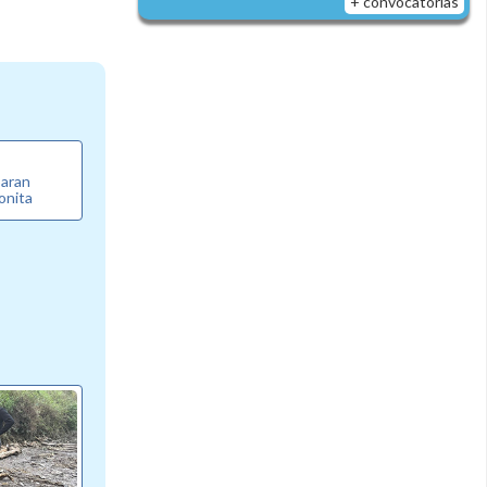
+ convocatorias
paran
ronita