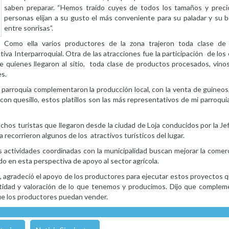
saben preparar. “Hemos traído cuyes de todos los tamaños y preci
personas elijan a su gusto el más conveniente para su paladar y su b
entre sonrisas”.
Como ella varios productores de la zona trajeron toda clase de 
a Interparroquial. Otra de las atracciones fue la participación de los
quienes llegaron al sitio, toda clase de productos procesados, vino
es.
parroquia complementaron la producción local, con la venta de guineos, 
con quesillo, estos platillos son las más representativos de mi parroquia
hos turistas que llegaron desde la ciudad de Loja conducidos por la Je
recorrieron algunos de los atractivos turísticos del lugar.
s actividades coordinadas con la municipalidad buscan mejorar la comerc
do en esta perspectiva de apoyo al sector agrícola.
a, agradeció el apoyo de los productores para ejecutar estos proyectos
entidad y valoración de lo que tenemos y producimos. Dijo que complem
 que los productores puedan vender.