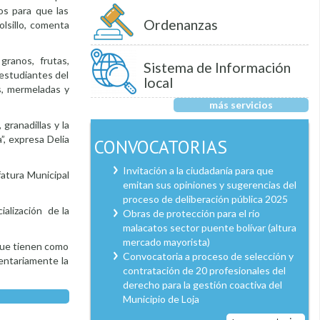
os para que las
Ordenanzas
olsillo, comenta
granos, frutas,
Sistema de Información
 estudiantes del
local
s, mermeladas y
más servicios
granadillas y la
”, expresa Delia
CONVOCATORIAS
Invitación a la ciudadanía para que
fatura Municipal
emitan sus opiniones y sugerencias del
proceso de deliberación pública 2025
ialización de la
Obras de protección para el río
malacatos sector puente bolívar (altura
mercado mayorista)
 que tienen como
Convocatoria a proceso de selección y
entariamente la
contratación de 20 profesionales del
derecho para la gestión coactiva del
Municipio de Loja