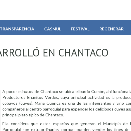
TRANSPARENCIA
CASMUL
FESTIVAL
REGENERAR
SARROLLÓ EN CHANTACO
A pocos minutos de Chantaco se ubica el barrio Cumbe, ahí funciona l
Productores Enanitos Verdes, cuya principal actividad es la produc
cobayos (cuyes). María Cuenca es una de las integrantes y vino co
compañeros al centro parroquial para expender los deliciosos cuyes a
principal plato típico de Chantaco.
Ella considera que estos espacios que generan el Municipio de L
Parroquial son extraordinarios, porque pueden vender los fines d