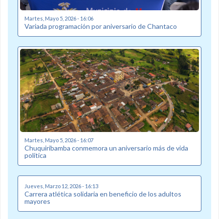
Martes, Mayo 5, 2026 - 16:06
Variada programación por aniversario de Chantaco
Martes, Mayo 5, 2026 - 16:07
Chuquiribamba conmemora un aniversario más de vida
política
Jueves, Marzo 12, 2026 - 16:13
Carrera atlética solidaria en beneficio de los adultos
mayores