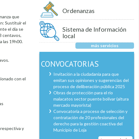
Ordenanzas
denanza que
n: Sustituir el
Sistema de Información
nte el día se
local
3 centavos,
a las 19h00.
más servicios
avos.
CONVOCATORIAS
Invitación a la ciudadanía para que
cionado con el
emitan sus opiniones y sugerencias del
proceso de deliberación pública 2025
Obras de protección para el río
malacatos sector puente bolívar (altura
as
mercado mayorista)
Convocatoria a proceso de selección y
contratación de 20 profesionales del
derecho para la gestión coactiva del
 respectiva y
Municipio de Loja