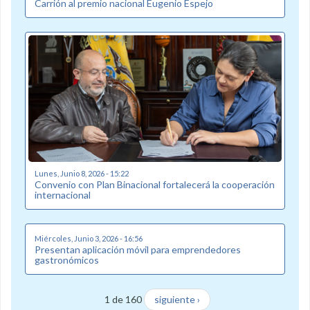
Carrión al premio nacional Eugenio Espejo
Lunes, Junio 8, 2026 - 15:22
Convenio con Plan Binacional fortalecerá la cooperación
internacional
Miércoles, Junio 3, 2026 - 16:56
Presentan aplicación móvil para emprendedores
gastronómicos
1 de 160
siguiente ›