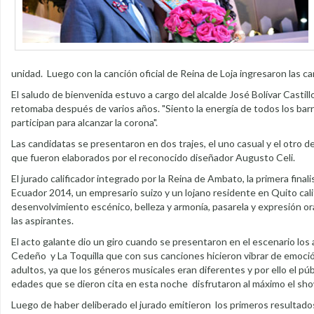
unidad. Luego con la canción oficial de Reina de Loja ingresaron las c
El saludo de bienvenida estuvo a cargo del alcalde José Bolívar Castil
retomaba después de varios años. "Siento la energía de todos los bar
participan para alcanzar la corona".
Las candidatas se presentaron en dos trajes, el uno casual y el otro d
que fueron elaborados por el reconocido diseñador Augusto Celi.
El jurado calificador integrado por la Reina de Ambato, la primera final
Ecuador 2014, un empresario suizo y un lojano residente en Quito cali
desenvolvimiento escénico, belleza y armonía, pasarela y expresión or
las aspirantes.
El acto galante dio un giro cuando se presentaron en el escenario los
Cedeño y La Toquilla que con sus canciones hicieron vibrar de emoció
adultos, ya que los géneros musicales eran diferentes y por ello el púb
edades que se dieron cita en esta noche disfrutaron al máximo el sh
Luego de haber deliberado el jurado emitieron los primeros resultados 