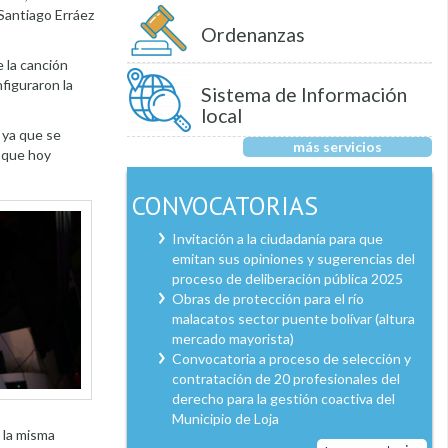
 Santiago Erráez
Ordenanzas
 la canción
figuraron la
Sistema de Información
local
 ya que se
más servicios
s que hoy
CONVOCATORIAS
Invitación a la ciudadanía para que
emitan sus opiniones y sugerencias del
proceso de deliberación pública 2025
Obras de protección para el río
malacatos sector puente bolívar (altura
mercado mayorista)
Convocatoria a proceso de selección y
contratación de 20 profesionales del
derecho para la gestión coactiva del
Municipio de Loja
 la misma