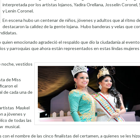
interpretada por los artistas lojanos, Yadira Orellana, Josselin Coronel,
y Lenin Coronel.
En escena hubo un centenar de niños, jóvenes y adultos que al ritmo de
destacaron la calidez de la gente lojana. Hubo banderas y velas que con
andidatas.
lo quien emocionado agradeció el respaldo que dio la ciudadanía al evento
rios y parroquias que ahora están representados en estas lindas mujere
e noche, vestidos
ista de Miss
ficaron el
al de cada una de
 artistas Maykel
n a jóvenes y
lico de todas las
ow musical.
con el nombre de las cinco finalistas del certamen, a quienes se les hizo