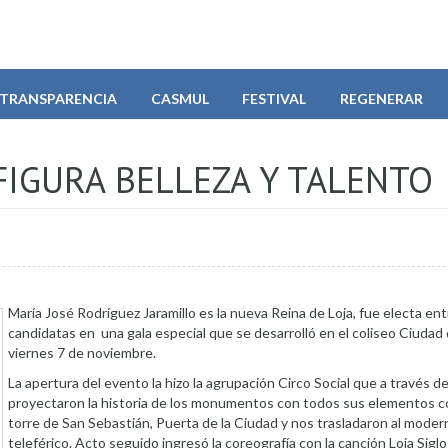
TRANSPARENCIA
CASMUL
FESTIVAL
REGENERAR
FIGURA BELLEZA Y TALENTO
María José Rodríguez Jaramillo es la nueva Reina de Loja, fue electa en
candidatas en una gala especial que se desarrolló en el coliseo Ciudad d
viernes 7 de noviembre.
La apertura del evento la hizo la agrupación Circo Social que a través 
proyectaron la historia de los monumentos con todos sus elementos c
torre de San Sebastián, Puerta de la Ciudad y nos trasladaron al moder
teleférico. Acto seguido ingresó la coreografía con la canción Loja Siglo