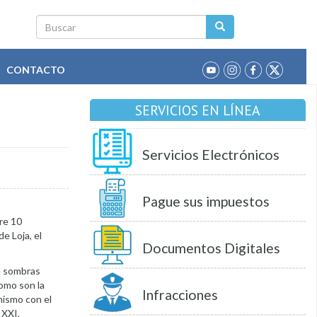
Buscar
CONTACTO
SERVICIOS EN LÍNEA
Servicios Electrónicos
Pague sus impuestos
tre 10
e Loja, el
Documentos Digitales
de sombras
omo son la
Infracciones
nismo con el
 XXI,