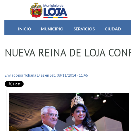
Pasar al contenido principal
INICIO
MUNICIPIO
SERVICIOS
CIUDAD
NUEVA REINA DE LOJA CON
Enviado por
Yohana Diaz
en Sáb, 08/11/2014 - 11:46