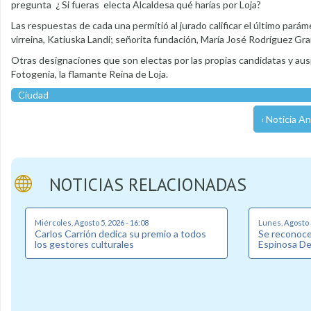
pregunta ¿ Si fueras electa Alcaldesa qué harías por Loja?
Las respuestas de cada una permitió al jurado calificar el último pará
virreina, Katiuska Landi; señorita fundación, María José Rodríguez Gra
Otras designaciones que son electas por las propias candidatas y ausp
Fotogenia, la flamante Reina de Loja.
Ciudad
‹ Noticia An
NOTICIAS RELACIONADAS
Miércoles, Agosto 5, 2026 - 16:08
Lunes, Agosto 3
Carlos Carrión dedica su premio a todos
Se reconoce 
los gestores culturales
Espinosa D