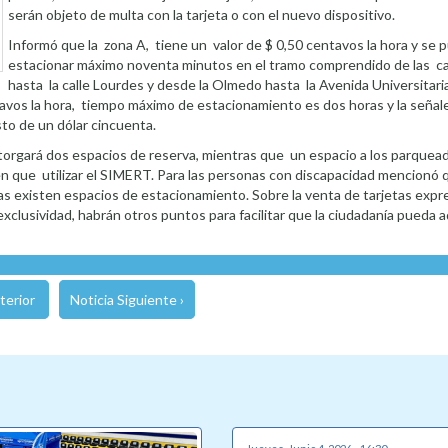
serán objeto de multa con la tarjeta o con el nuevo dispositivo.
Informó que la zona A, tiene un valor de $ 0,50 centavos la hora y se 
estacionar máximo noventa minutos en el tramo comprendido de las ca
hasta la calle Lourdes y desde la Olmedo hasta la Avenida Universitaria
ntavos la hora, tiempo máximo de estacionamiento es dos horas y la señal
sto de un dólar cincuenta.
 otorgará dos espacios de reserva, mientras que un espacio a los parque
n que utilizar el SIMERT. Para las personas con discapacidad mencionó 
ras existen espacios de estacionamiento. Sobre la venta de tarjetas expr
clusividad, habrán otros puntos para facilitar que la ciudadanía pueda a
terior
Noticia Siguiente ›