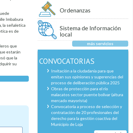
Ordenanzas
puede
lle Imbabura
, la señaletica
Sistema de Información
etica es de
local
más servicios
aderos que
que estarán
esó que la
CONVOCATORIAS
dquirir su
Invitación a la ciudadanía para que
emitan sus opiniones y sugerencias del
proceso de deliberación pública 2025
Obras de protección para el río
malacatos sector puente bolívar (altura
mercado mayorista)
Convocatoria a proceso de selección y
contratación de 20 profesionales del
derecho para la gestión coactiva del
Municipio de Loja