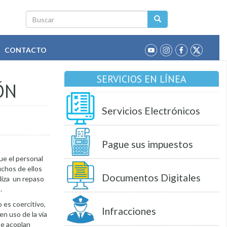
Buscar
CONTACTO
SERVICIOS EN LÍNEA
ÓN
Servicios Electrónicos
Pague sus impuestos
ue el personal
chos de ellos
Documentos Digitales
liza un repaso
.
 es coercitivo,
Infracciones
en uso de la vía
 se acoplan