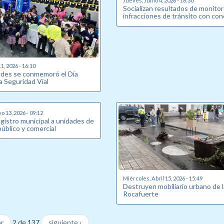
Jueves, Junio 4, 2026 - 16:30
Socializan resultados de monito
infracciones de tránsito con con
1, 2026 - 16:10
ades se conmemoró el Día
a Seguridad Vial
o 13, 2026 - 09:12
gistro municipal a unidades de
úblico y comercial
Miércoles, Abril 15, 2026 - 15:49
Destruyen mobiliario urbano de l
Rocafuerte
or
2 de 137
siguiente ›