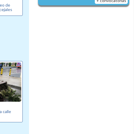
+ convocatorias
reo de
cejales
a calle