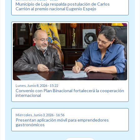
Municipio de Loja respalda postulación de Carlos
Carrión al premio nacional Eugenio Espejo
Lunes, Junio 8, 2026 - 15:22
Convenio con Plan Binacional fortalecerá la cooperación
internacional
Miércoles, Junio 3, 2026 - 16:56
Presentan aplicación móvil para emprendedores
gastronómicos