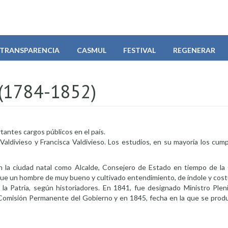
TRANSPARENCIA
CASMUL
FESTIVAL
REGENERAR
(1784-1852)
rtantes cargos públicos en el país.
ldivieso y Francisca Valdivieso. Los estudios, en su mayoría los cump
n la ciudad natal como Alcalde, Consejero de Estado en tiempo de la
x, fue un hombre de muy bueno y cultivado entendimiento, de índole y co
la Patria, según historiadores. En 1841, fue designado Ministro Pleni
a Comisión Permanente del Gobierno y en 1845, fecha en la que se produ