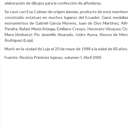
elaboración de dibujos para la confección de alfombras.
Se casó con Eva Colman de origen alemán, producto de este matrimonio 
construído estatuas en muchos lugares del Ecuador. Ganó medallas 
monumentos de Gabriel García Moreno, Juan de Dios Martínez, Alfre
Peralta, Rafael María Arízaga, Emiliano Crespo, Honorato Vásquez, O
Mera (Ambato); Pío Jaramillo Alvarado, Isidro Ayora, Alonso de Mer
Rodríguez (Loja).
Murió en la ciudad de Loja el 20 de mayo de 1988 a la edad de 80 años.
Fuente: Revista Primicias lojanas, volumen I, Abril 2005