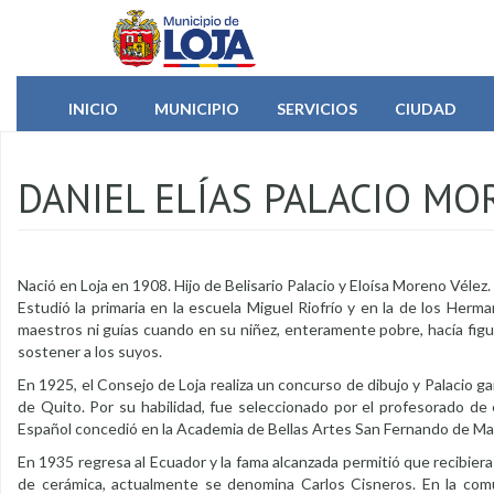
Pasar al contenido principal
INICIO
MUNICIPIO
SERVICIOS
CIUDAD
DANIEL ELÍAS PALACIO MOR
Nació en Loja en 1908. Hijo de Belisario Palacio y Eloísa Moreno Vélez.
Estudió la primaria en la escuela Miguel Riofrío y en la de los Herma
maestros ni guías cuando en su niñez, enteramente pobre, hacía figur
sostener a los suyos.
En 1925, el Consejo de Loja realiza un concurso de dibujo y Palacio g
de Quito. Por su habilidad, fue seleccionado por el profesorado d
Español concedió en la Academia de Bellas Artes San Fernando de Ma
En 1935 regresa al Ecuador y la fama alcanzada permitió que recibiera 
de cerámica, actualmente se denomina Carlos Cisneros. En la com