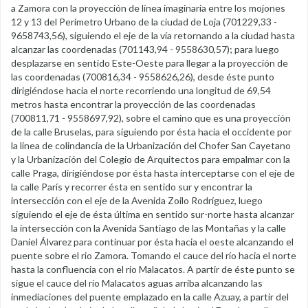
a Zamora con la proyección de línea imaginaria entre los mojones
12 y 13 del Perímetro Urbano de la ciudad de Loja (701229,33 -
9658743,56), siguiendo el eje de la vía retornando a la ciudad hasta
alcanzar las coordenadas (701143,94 - 9558630,57); para luego
desplazarse en sentido Este-Oeste para llegar a la proyección de
las coordenadas (700816,34 - 9558626,26), desde éste punto
dirigiéndose hacia el norte recorriendo una longitud de 69,54
metros hasta encontrar la proyección de las coordenadas
(700811,71 - 9558697,92), sobre el camino que es una proyección
de la calle Bruselas, para siguiendo por ésta hacia el occidente por
la línea de colindancia de la Urbanización del Chofer San Cayetano
y la Urbanización del Colegio de Arquitectos para empalmar con la
calle Praga, dirigiéndose por ésta hasta interceptarse con el eje de
la calle París y recorrer ésta en sentido sur y encontrar la
intersección con el eje de la Avenida Zoilo Rodríguez, luego
siguiendo el eje de ésta última en sentido sur-norte hasta alcanzar
la intersección con la Avenida Santiago de las Montañas y la calle
Daniel Álvarez para continuar por ésta hacia el oeste alcanzando el
puente sobre el rio Zamora. Tomando el cauce del río hacia el norte
hasta la confluencia con el río Malacatos. A partir de éste punto se
sigue el cauce del río Malacatos aguas arriba alcanzando las
inmediaciones del puente emplazado en la calle Azuay, a partir del