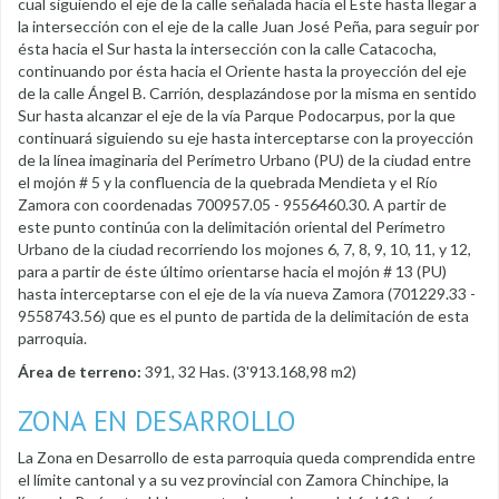
cual siguiendo el eje de la calle señalada hacia el Este hasta llegar a
la intersección con el eje de la calle Juan José Peña, para seguir por
ésta hacia el Sur hasta la intersección con la calle Catacocha,
continuando por ésta hacia el Oriente hasta la proyección del eje
de la calle Ángel B. Carrión, desplazándose por la misma en sentido
Sur hasta alcanzar el eje de la vía Parque Podocarpus, por la que
continuará siguiendo su eje hasta interceptarse con la proyección
de la línea imaginaria del Perímetro Urbano (PU) de la ciudad entre
el mojón # 5 y la confluencia de la quebrada Mendieta y el Río
Zamora con coordenadas 700957.05 - 9556460.30. A partir de
este punto continúa con la delimitación oriental del Perímetro
Urbano de la ciudad recorriendo los mojones 6, 7, 8, 9, 10, 11, y 12,
para a partir de éste último orientarse hacia el mojón # 13 (PU)
hasta interceptarse con el eje de la vía nueva Zamora (701229.33 -
9558743.56) que es el punto de partida de la delimitación de esta
parroquia.
Área de terreno:
391, 32 Has. (3'913.168,98 m2)
ZONA EN DESARROLLO
La Zona en Desarrollo de esta parroquia queda comprendida entre
el límite cantonal y a su vez provincial con Zamora Chinchipe, la