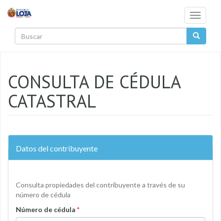
Pasar al contenido principal
Toggle
navigati
Buscar
CONSULTA DE CÉDULA
CATASTRAL
Datos del contribuyente
Consulta propiedades del contribuyente a través de su
número de cédula
Número de cédula
*