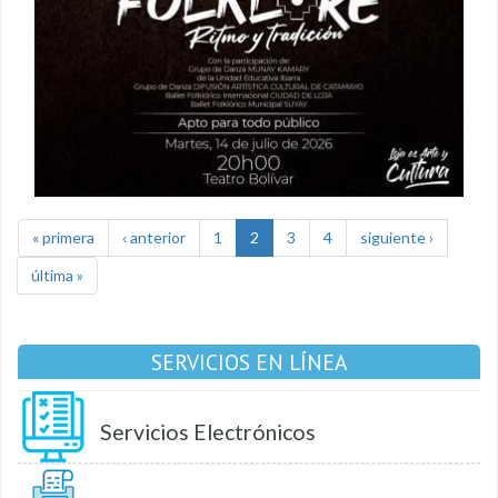
« primera
‹ anterior
1
2
3
4
siguiente ›
última »
SERVICIOS EN LÍNEA
Servicios Electrónicos