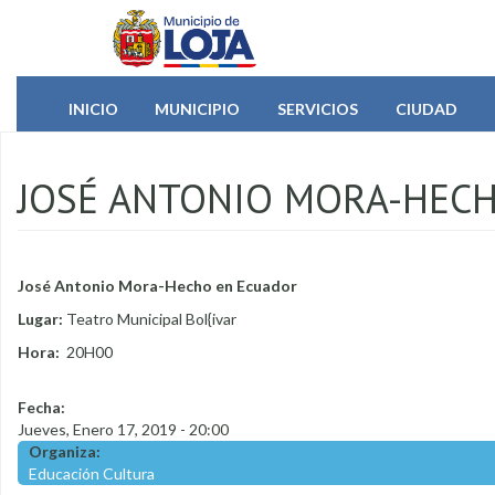
Pasar al contenido principal
INICIO
MUNICIPIO
SERVICIOS
CIUDAD
JOSÉ ANTONIO MORA-HEC
José Antonio Mora-Hecho en Ecuador
Lugar:
Teatro Municipal Bol{ivar
Hora:
20H00
Fecha:
Jueves, Enero 17, 2019 - 20:00
Organiza:
Educación Cultura