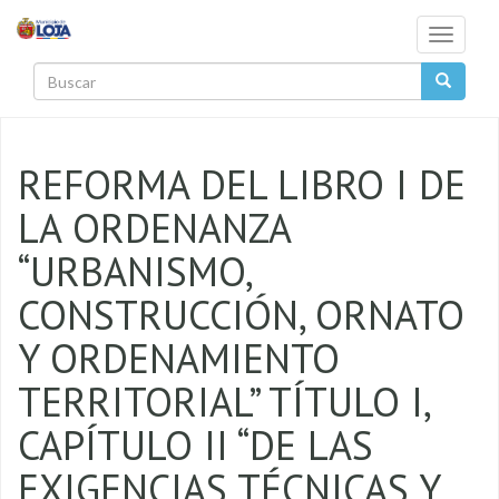
Pasar al contenido principal
Toggle
navigati
Buscar
REFORMA DEL LIBRO I DE
LA ORDENANZA
“URBANISMO,
CONSTRUCCIÓN, ORNATO
Y ORDENAMIENTO
TERRITORIAL” TÍTULO I,
CAPÍTULO II “DE LAS
EXIGENCIAS TÉCNICAS Y