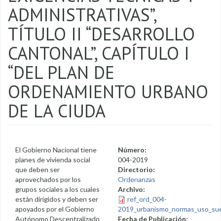
ADMINISTRATIVAS”,
TÍTULO II “DESARROLLO
CANTONAL”, CAPÍTULO I
“DEL PLAN DE
ORDENAMIENTO URBANO
DE LA CIUDA
El Gobierno Nacional tiene
Número:
planes de vivienda social
004-2019
que deben ser
Directorio:
aprovechados por los
Ordenanzas
grupos sociales a los cuales
Archivo:
están dirigidos y deben ser
ref_ord_004-
apoyados por el Gobierno
2019_urbanismo_normas_uso_sue
Autónomo Descentralizado
Fecha de Publicación: