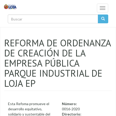
Pasar al contenido principal
Toggle
navigati
Buscar
REFORMA DE ORDENANZA
DE CREACIÓN DE LA
EMPRESA PÚBLICA
PARQUE INDUSTRIAL DE
LOJA EP
Esta Refoma promueve el
Número:
desarrollo equitativo,
0016-2020
solidario y sustentable del
Directorio: