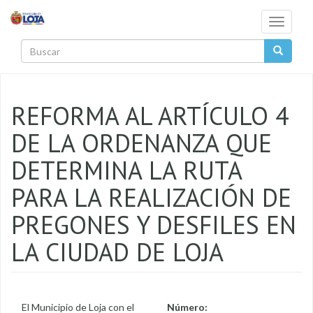
Pasar al contenido principal
Toggle
navigati
Buscar
REFORMA AL ARTÍCULO 4
DE LA ORDENANZA QUE
DETERMINA LA RUTA
PARA LA REALIZACIÓN DE
PREGONES Y DESFILES EN
LA CIUDAD DE LOJA
El Municipio de Loja con el
Número: