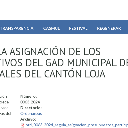
TRANSPARENCIA
CASMUL
FESTIVAL
REGENERAR
A ASIGNACIÓN DE LOS
IVOS DEL GAD MUNICIPAL D
ALES DEL CANTÓN LOJA
ción
Número:
trece
0063-2024
 vida
Directorio:
vas del
Ordenanzas
Archivo:
ord_0063-2024_regula_asignacion_presupuestos_particip