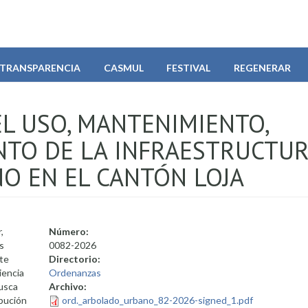
TRANSPARENCIA
CASMUL
FESTIVAL
REGENERAR
L USO, MANTENIMIENTO,
NTO DE LA INFRAESTRUCTU
O EN EL CANTÓN LOJA
,
Número:
s
0082-2026
rte
Directorio:
iencia
Ordenanzas
busca
Archivo:
bución
ord._arbolado_urbano_82-2026-signed_1.pdf