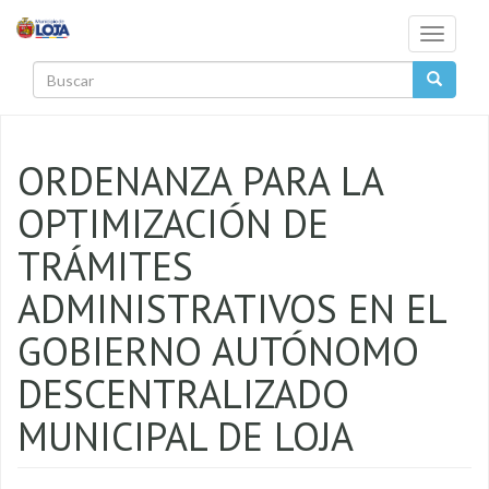
Pasar al contenido principal
Toggle
navigati
Buscar
ORDENANZA PARA LA
OPTIMIZACIÓN DE
TRÁMITES
ADMINISTRATIVOS EN EL
GOBIERNO AUTÓNOMO
DESCENTRALIZADO
MUNICIPAL DE LOJA