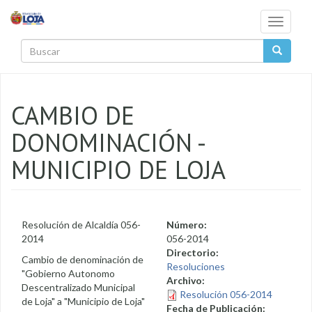
Pasar al contenido principal
Toggle
navigati
Buscar
CAMBIO DE
DONOMINACIÓN -
MUNICIPIO DE LOJA
Resolución de Alcaldía 056-
Número:
2014
056-2014
Directorio:
Cambio de denominación de
Resoluciones
"Gobierno Autonomo
Archivo:
Descentralizado Municipal
Resolución 056-2014
de Loja" a "Municipio de Loja"
Fecha de Publicación: