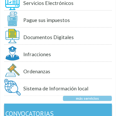
Servicios Electrónicos
Pague sus impuestos
Documentos Digitales
Infracciones
Ordenanzas
Sistema de Información local
más servicios
CONVOCATORIAS