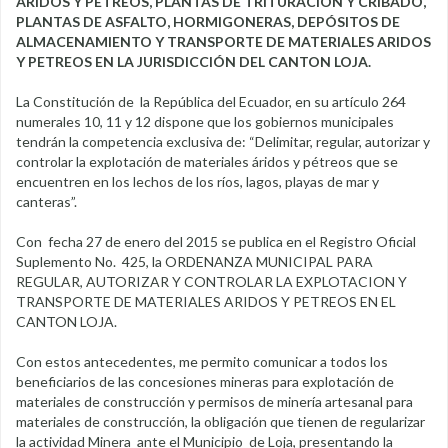
ARIDOS Y PETREOS, PLANTAS DE TRITURACION Y CRIBADO,
PLANTAS DE ASFALTO, HORMIGONERAS, DEPÓSITOS DE
ALMACENAMIENTO Y TRANSPORTE DE MATERIALES ARIDOS
Y PETREOS EN LA JURISDICCIÓN DEL CANTON LOJA.
La Constitución de la República del Ecuador, en su artículo 264
numerales 10, 11 y 12 dispone que los gobiernos municipales
tendrán la competencia exclusiva de: “Delimitar, regular, autorizar y
controlar la explotación de materiales áridos y pétreos que se
encuentren en los lechos de los ríos, lagos, playas de mar y
canteras”.
Con fecha 27 de enero del 2015 se publica en el Registro Oficial
Suplemento No. 425, la ORDENANZA MUNICIPAL PARA
REGULAR, AUTORIZAR Y CONTROLAR LA EXPLOTACION Y
TRANSPORTE DE MATERIALES ARIDOS Y PETREOS EN EL
CANTON LOJA.
Con estos antecedentes, me permito comunicar a todos los
beneficiarios de las concesiones mineras para explotación de
materiales de construcción y permisos de minería artesanal para
materiales de construcción, la obligación que tienen de regularizar
la actividad Minera ante el Municipio de Loja, presentando la