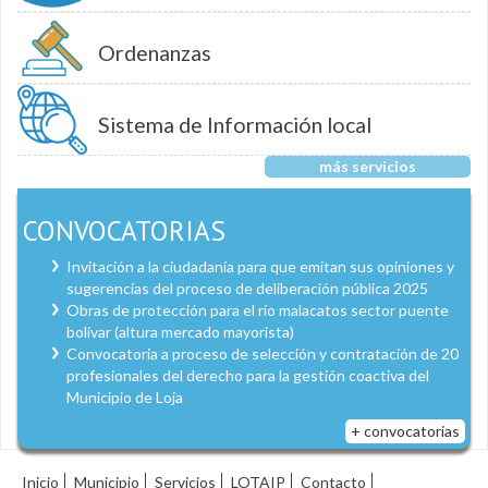
Ordenanzas
Sistema de Información local
más servicios
CONVOCATORIAS
Invitación a la ciudadanía para que emitan sus opiniones y
sugerencias del proceso de deliberación pública 2025
Obras de protección para el río malacatos sector puente
bolívar (altura mercado mayorista)
Convocatoria a proceso de selección y contratación de 20
profesionales del derecho para la gestión coactiva del
Municipio de Loja
+ convocatorias
Inicio
Municipio
Servicios
LOTAIP
Contacto