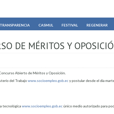
TRANSPARENCIA
CASMUL
FESTIVAL
REGENERAR
RSO DE MÉRITOS Y OPOSICI
el Concurso Abierto de Méritos y Oposición.
sterio del Trabajo
www.socioempleo.gob.ec
y postular desde el día mart
ma tecnológica
www.socioempleo.gob.ec
único medio autorizado para po