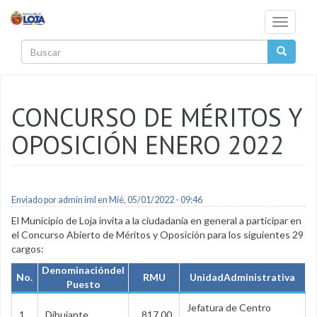
Pasar al contenido principal
Toggle
navigati
Buscar
CONCURSO DE MÉRITOS Y
OPOSICIÓN ENERO 2022
Enviado por
admin iml
en Mié, 05/01/2022 - 09:46
El Municipio de Loja invita a la ciudadanía en general a participar en
el Concurso Abierto de Méritos y Oposición para los siguientes 29
cargos:
Denominacióndel
No.
RMU
UnidadAdministrativa
Puesto
Jefatura de Centro
1
Dibujante
817,00