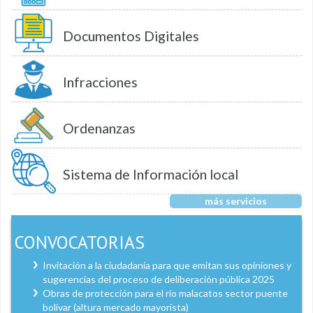
Documentos Digitales
Infracciones
Ordenanzas
Sistema de Información local
más servicios
CONVOCATORIAS
Invitación a la ciudadanía para que emitan sus opiniones y
sugerencias del proceso de deliberación pública 2025
Obras de protección para el río malacatos sector puente
bolívar (altura mercado mayorista)