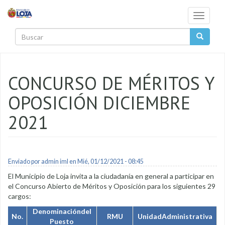
Pasar al contenido principal
Toggle
navigati
Buscar
CONCURSO DE MÉRITOS Y
OPOSICIÓN DICIEMBRE
2021
Enviado por
admin iml
en Mié, 01/12/2021 - 08:45
El Municipio de Loja invita a la ciudadanía en general a participar en
el Concurso Abierto de Méritos y Oposición para los siguientes 29
cargos:
Denominacióndel
No.
RMU
UnidadAdministrativa
Puesto