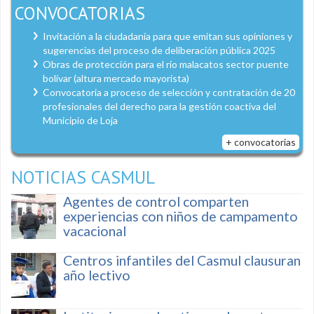
CONVOCATORIAS
Invitación a la ciudadanía para que emitan sus opiniones y
sugerencias del proceso de deliberación pública 2025
Obras de protección para el río malacatos sector puente
bolívar (altura mercado mayorista)
Convocatoria a proceso de selección y contratación de 20
profesionales del derecho para la gestión coactiva del
Municipio de Loja
+ convocatorias
NOTICIAS CASMUL
Agentes de control comparten
experiencias con niños de campamento
vacacional
Centros infantiles del Casmul clausuran
año lectivo