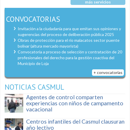
más servicios
CONVOCATORIAS
Invitación a la ciudadanía para que emitan sus opiniones y
sugerencias del proceso de deliberación pública 2025
Obras de protección para el río malacatos sector puente
bolívar (altura mercado mayorista)
Convocatoria a proceso de selección y contratación de 20
profesionales del derecho para la gestión coactiva del
Municipio de Loja
+ convocatorias
NOTICIAS CASMUL
Agentes de control comparten
experiencias con niños de campamento
vacacional
Centros infantiles del Casmul clausuran
año lectivo