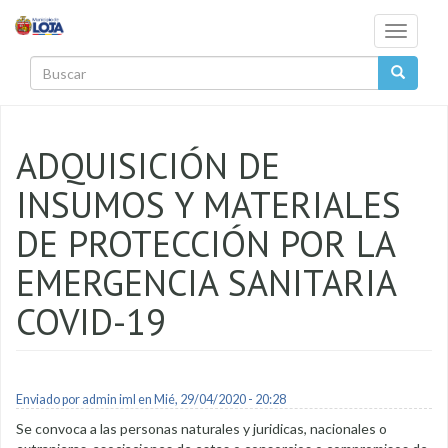
Pasar al contenido principal
Toggle
navigati
Buscar
ADQUISICIÓN DE
INSUMOS Y MATERIALES
DE PROTECCIÓN POR LA
EMERGENCIA SANITARIA
COVID-19
Enviado por
admin iml
en Mié, 29/04/2020 - 20:28
Se convoca a las personas naturales y juridicas, nacionales o