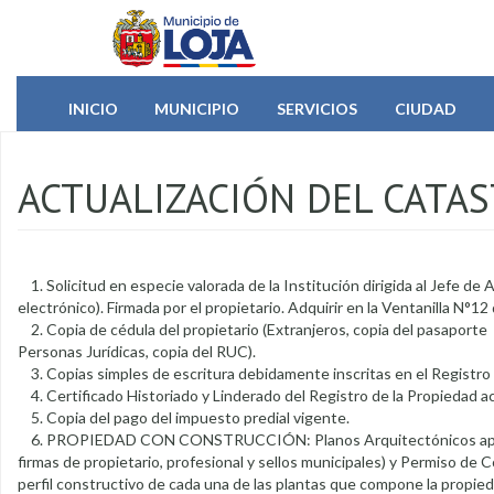
Pasar al contenido principal
INICIO
MUNICIPIO
SERVICIOS
CIUDAD
ACTUALIZACIÓN DEL CATA
1. Solicitud en especie valorada de la Institución dirigida al Jefe d
electrónico). Firmada por el propietario. Adquirir en la Ventanilla N°1
2. Copia de cédula del propietario (Extranjeros, copia del pasaporte
Personas Jurídicas, copia del RUC).
3. Copias simples de escritura debidamente inscritas en el Registro 
4. Certificado Historiado y Linderado del Registro de la Propiedad ac
5. Copia del pago del impuesto predial vigente.
6. PROPIEDAD CON CONSTRUCCIÓN: Planos Arquitectónicos aprobado
firmas de propietario, profesional y sellos municipales) y Permiso de 
perfil constructivo de cada una de las plantas que compone la propie