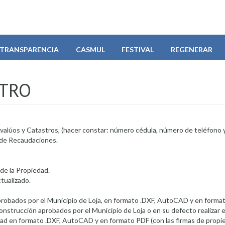
TRANSPARENCIA
CASMUL
FESTIVAL
REGENERAR
STRO
e Avalúos y Catastros, (hacer constar: número cédula, número de teléfono 
2 de Recaudaciones.
de la Propiedad.
tualizado.
s por el Municipio de Loja, en formato .DXF, AutoCAD y en formato
Construcción aprobados por el Municipio de Loja o en su defecto realizar e
dad en formato .DXF, AutoCAD y en formato PDF (con las firmas de propie