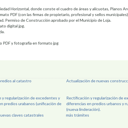
iedad Horizontal, donde conste el cuadro de áreas y alícuotas, Planos A
to PDF (con las firmas de propietario, profesional y sellos municipales)
ad. Permiso de Construcción aprobado por el Municipio de Loja.
to digital jpg.
da.
 PDF y fotografía en formato jpg
redios al catastro
Actualización de nuevas construc
n y regularización de excedentes y
Rectificación y regularización de 
en predios urabanos (unificación de
diferencias en predios urbanos y r
(nueva linderación).
uevas claves catastrales
más trámites